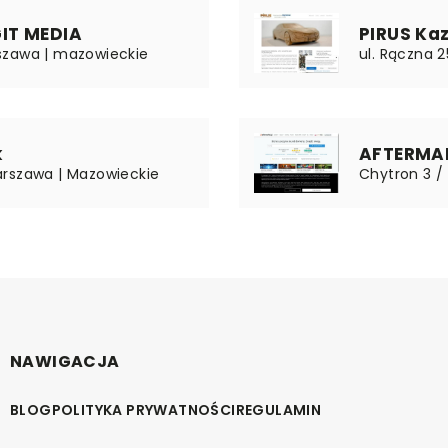
IT MEDIA
PIRUS Ka
szawa | mazowieckie
ul. Rączna 2
k
AFTERMAR
arszawa | Mazowieckie
Chytron 3 / 
NAWIGACJA
BLOG
POLITYKA PRYWATNOŚCI
REGULAMIN