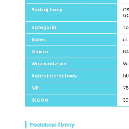
Rodzaj firmy
OS
G
Kategoria
Te
Adres
ul
Miasto
64
Województwo
Wi
Adres internetowy
ht
NIP
78
REGON
30
Podobne firmy