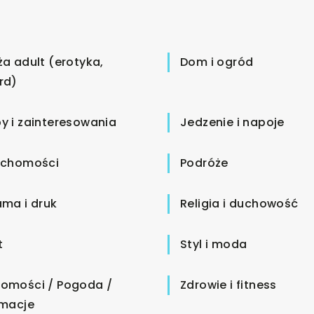
ża adult (erotyka,
Dom i ogród
rd)
y i zainteresowania
Jedzenie i napoje
uchomości
Podróże
ama i druk
Religia i duchowość
t
Styl i moda
omości / Pogoda /
Zdrowie i fitness
rmacje