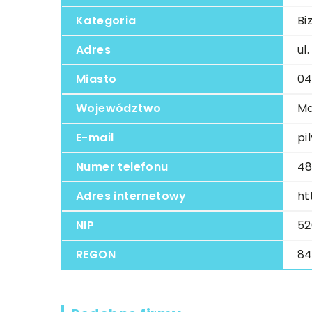
Kategoria
Bi
Adres
ul
Miasto
04
Województwo
Ma
E-mail
pi
Numer telefonu
48
Adres internetowy
ht
NIP
52
REGON
84