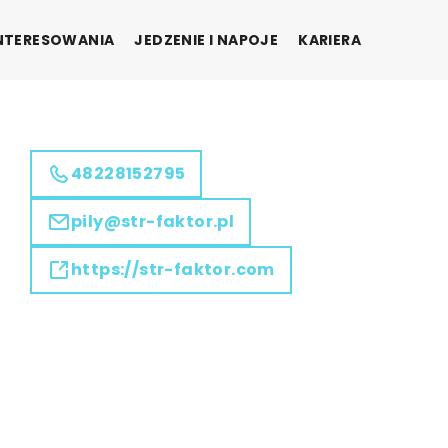
INTERESOWANIA
JEDZENIE I NAPOJE
KARIERA
48228152795
pily@str-faktor.pl
https://str-faktor.com