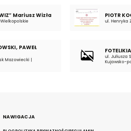
WIZ” Mariusz Wizła
PIOTR K
 Wielkopolskie
ul. Henryka 
OWSKI, PAWEŁ
FOTELIKI
ul. Juliusza
sk Mazowiecki |
Kujawsko-p
NAWIGACJA
BLOG
POLITYKA PRYWATNOŚCI
REGULAMIN