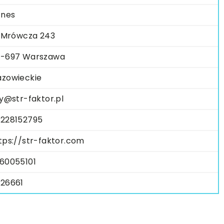
znes
. Mrówcza 243
-697 Warszawa
zowieckie
ly@str-faktor.pl
228152795
tps://str-faktor.com
60055101
26661