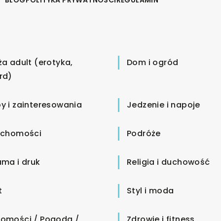
ża adult (erotyka,
Dom i ogród
rd)
y i zainteresowania
Jedzenie i napoje
uchomości
Podróże
ama i druk
Religia i duchowość
t
Styl i moda
omości / Pogoda /
Zdrowie i fitness