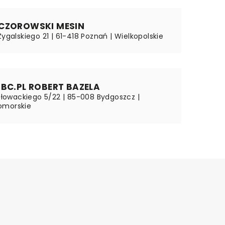
OCZOROWSKI MESIN
Zygalskiego 21 | 61-418 Poznań | Wielkopolskie
ABC.PL ROBERT BAZELA
 Słowackiego 5/22 | 85-008 Bydgoszcz |
omorskie