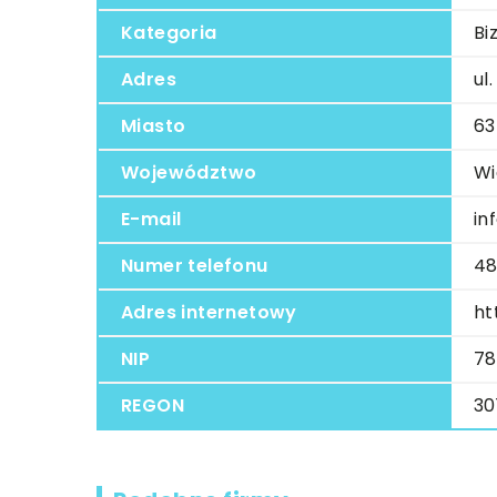
Kategoria
Bi
Adres
ul
Miasto
63
Województwo
Wi
E-mail
in
Numer telefonu
48
Adres internetowy
ht
NIP
78
REGON
30