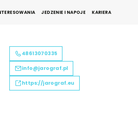
INTERESOWANIA
JEDZENIE I NAPOJE
KARIERA
48613070335
info@jarograf.pl
https://jarograf.eu