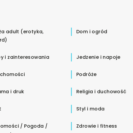
ża adult (erotyka,
Dom i ogród
rd)
y i zainteresowania
Jedzenie i napoje
uchomości
Podróże
ama i druk
Religia i duchowość
t
Styl i moda
omości / Pogoda /
Zdrowie i fitness