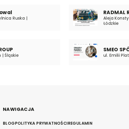
owal
RADMAL 
lnica Ruska |
Aleja Konst
Łódzkie
ROUP
SMEO SP
 | Śląskie
ul. Emilii Pl
NAWIGACJA
BLOG
POLITYKA PRYWATNOŚCI
REGULAMIN