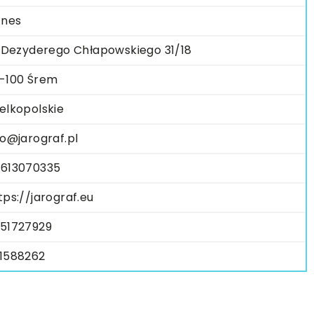
znes
. Dezyderego Chłapowskiego 31/18
-100 Śrem
elkopolskie
fo@jarograf.pl
613070335
tps://jarograf.eu
51727929
1588262