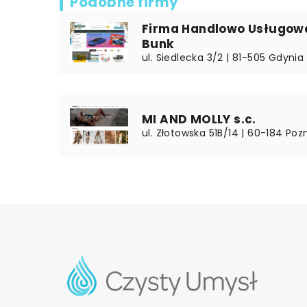
Podobne firmy
Firma Handlowo Usługow
Bunk
ul. Siedlecka 3/2 | 81-505 Gdynia
MI AND MOLLY s.c.
ul. Złotowska 51B/14 | 60-184 Poz