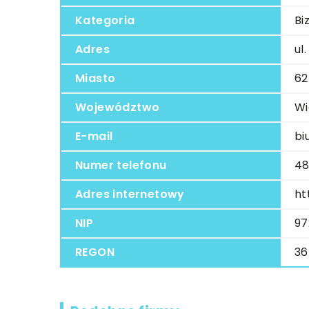
Kategoria
Bi
Adres
ul
Miasto
62
Województwo
Wi
E-mail
bi
Numer telefonu
48
Adres internetowy
ht
NIP
97
REGON
36