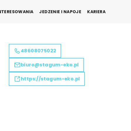
INTERESOWANIA
JEDZENIE I NAPOJE
KARIERA
48608075022
biuro@stagum-eko.pl
https://stagum-eko.pl