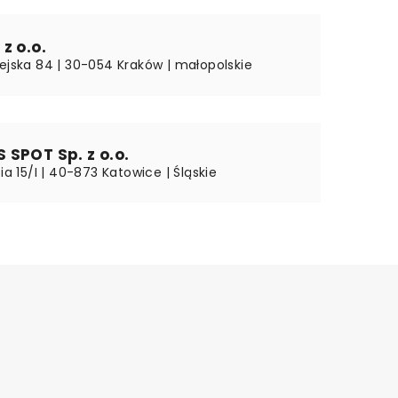
z o.o.
iejska 84 | 30-054 Kraków | małopolskie
SPOT Sp. z o.o.
cia 15/I | 40-873 Katowice | Śląskie