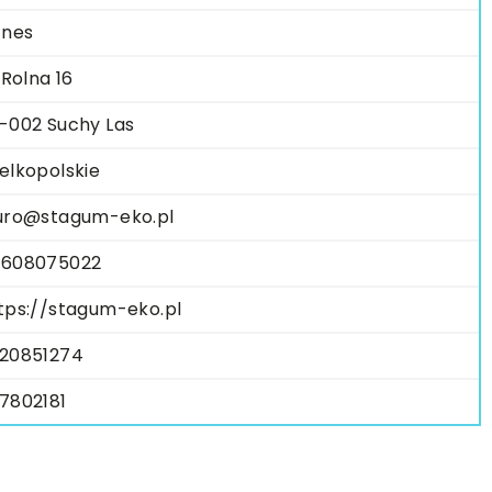
znes
. Rolna 16
-002 Suchy Las
elkopolskie
uro@stagum-eko.pl
608075022
tps://stagum-eko.pl
20851274
7802181