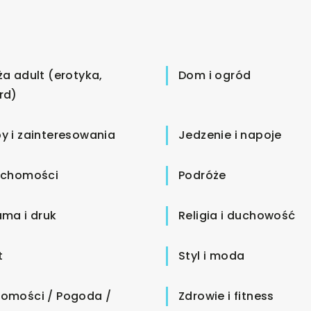
ża adult (erotyka,
Dom i ogród
rd)
y i zainteresowania
Jedzenie i napoje
uchomości
Podróże
ama i druk
Religia i duchowość
t
Styl i moda
omości / Pogoda /
Zdrowie i fitness