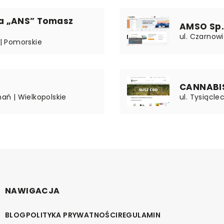
a „ANS” Tomasz
AMSO Sp. 
ul. Czarnow
 | Pomorskie
CANNABIS 
nań | Wielkopolskie
ul. Tysiącle
NAWIGACJA
BLOG
POLITYKA PRYWATNOŚCI
REGULAMIN