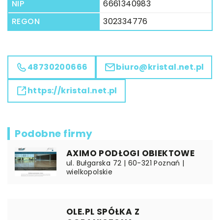
NIP
6661340983
REGON
302334776
48730200666
biuro@kristal.net.pl
https://kristal.net.pl
Podobne firmy
AXIMO PODŁOGI OBIEKTOWE
ul. Bułgarska 72 | 60-321 Poznań |
wielkopolskie
OLE.PL SPÓŁKA Z