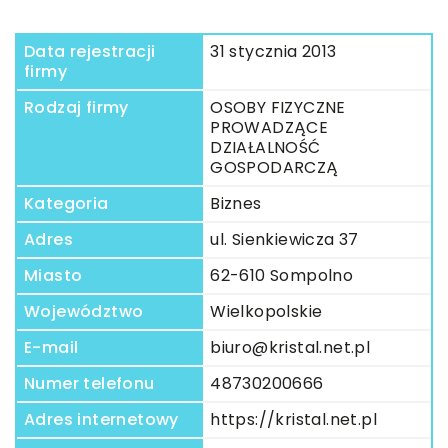
Data rejestracji
31 stycznia 2013
firmy
Rodzaj firmy
OSOBY FIZYCZNE
PROWADZĄCE
DZIAŁALNOŚĆ
GOSPODARCZĄ
Kategoria
Biznes
Adres
ul. Sienkiewicza 37
Miasto
62-610 Sompolno
Województwo
Wielkopolskie
E-mail
biuro@kristal.net.pl
Numer telefonu
48730200666
Adres internetowy
https://kristal.net.pl