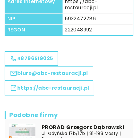
Adres internetowy
https://abc-
restauracji.pl
NIP
5932472786
REGON
222048992
48796519025
biuro@abc-restauracji.pl
https://abc-restauracji.pl
Podobne firmy
PRORAD Grzegorz Dąbrowski
ul. Gdyńska 17b/17b | 81-198 Mosty |