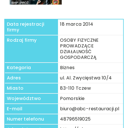
Data rejestracji
18 marca 2014
firmy
Rodzaj firmy
OSOBY FIZYCZNE
PROWADZĄCE
DZIAŁALNOŚĆ
GOSPODARCZĄ
Kategoria
Biznes
Adres
ul. Al. Zwycięstwa 10/4
Miasto
83-110 Tczew
Województwo
Pomorskie
E-mail
biuro@abc-restauracji.pl
Numer telefonu
48796519025