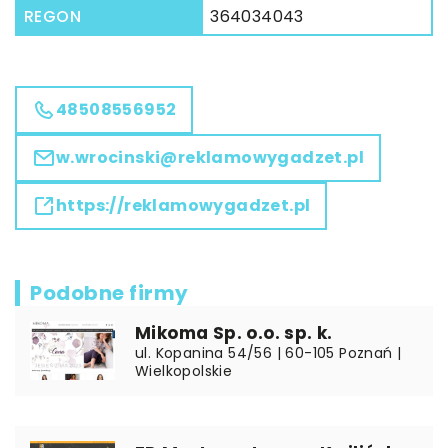
REGON
364034043
48508556952
w.wrocinski@reklamowygadzet.pl
https://reklamowygadzet.pl
Podobne firmy
Mikoma Sp. o.o. sp. k.
ul. Kopanina 54/56 | 60-105 Poznań |
Wielkopolskie