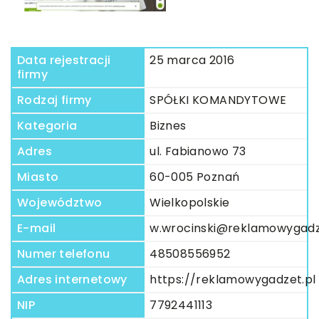
Data rejestracji
25 marca 2016
firmy
Rodzaj firmy
SPÓŁKI KOMANDYTOWE
Kategoria
Biznes
Adres
ul. Fabianowo 73
Miasto
60-005 Poznań
Województwo
Wielkopolskie
E-mail
w.wrocinski@reklamowygadz
Numer telefonu
48508556952
Adres internetowy
https://reklamowygadzet.pl
NIP
7792441113