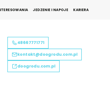
INTERESOWANIA
JEDZENIE I NAPOJE
KARIERA
48667771771
kontakt@doogrodu.com.pl
doogrodu.com.pl