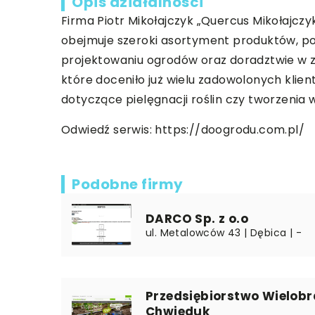
Opis działalności
Firma Piotr Mikołajczyk „Quercus Mikołajczy
obejmuje szeroki asortyment produktów, pocz
projektowaniu ogrodów oraz doradztwie w za
które doceniło już wielu zadowolonych klie
dotyczące pielęgnacji roślin czy tworzenia w
Odwiedź serwis:
https://doogrodu.com.pl/
Podobne firmy
DARCO Sp. z o.o
ul. Metalowców 43 | Dębica | -
Przedsiębiorstwo Wielob
Chwieduk