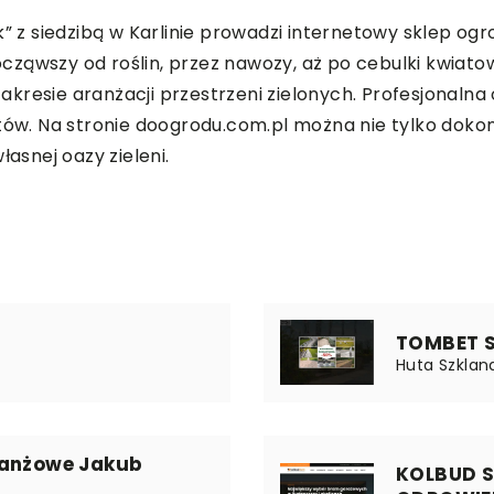
k” z siedzibą w Karlinie prowadzi internetowy sklep og
ąwszy od roślin, przez nawozy, aż po cebulki kwiatowe
kresie aranżacji przestrzeni zielonych. Profesjonalna 
ntów. Na stronie doogrodu.com.pl można nie tylko doko
łasnej oazy zieleni.
TOMBET Sp
Huta Szklana
ranżowe Jakub
KOLBUD 