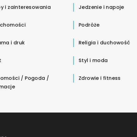
y i zainteresowania
Jedzenie i napoje
uchomości
Podróże
ama i druk
Religia i duchowość
t
Styl i moda
omości / Pogoda /
Zdrowie i fitness
rmacje