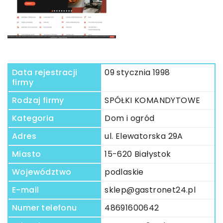
Data rejestracji
09 stycznia 1998
firmy
Rodzaj firmy
SPÓŁKI KOMANDYTOWE
Kategoria
Dom i ogród
Adres
ul. Elewatorska 29A
Miasto
15-620 Białystok
Województwo
podlaskie
E-mail
sklep@gastronet24.pl
Numer telefonu
48691600642