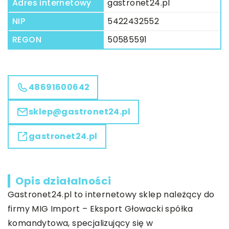
Adres internetowy
gastronet24.pl
NIP
5422432552
REGON
50585591
48691600642
sklep@gastronet24.pl
gastronet24.pl
Opis działalności
Gastronet24.pl to internetowy sklep należący do
firmy MIG Import – Eksport Głowacki spółka
komandytowa, specjalizujący się w