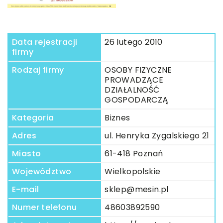
Data rejestracji
26 lutego 2010
firmy
Rodzaj firmy
OSOBY FIZYCZNE
PROWADZĄCE
DZIAŁALNOŚĆ
GOSPODARCZĄ
Kategoria
Biznes
Adres
ul. Henryka Zygalskiego 21
Miasto
61-418 Poznań
Województwo
Wielkopolskie
E-mail
sklep@mesin.pl
Numer telefonu
48603892590