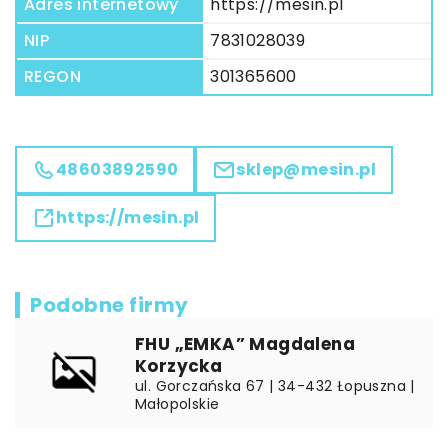
Adres internetowy
https://mesin.pl
NIP
7831028039
REGON
301365600
48603892590
sklep@mesin.pl
https://mesin.pl
Podobne firmy
FHU „EMKA” Magdalena
Korzycka
ul. Gorczańska 67 | 34-432 Łopuszna |
Małopolskie