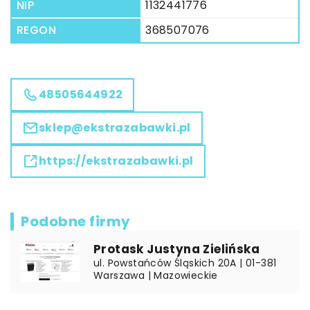
NIP
1132441776
REGON
368507076
48505644922
sklep@ekstrazabawki.pl
https://ekstrazabawki.pl
Podobne firmy
Protask Justyna Zielińska
ul. Powstańców Śląskich 20A | 01-381
Warszawa | Mazowieckie