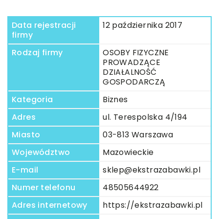
Data rejestracji
12 października 2017
firmy
Rodzaj firmy
OSOBY FIZYCZNE
PROWADZĄCE
DZIAŁALNOŚĆ
GOSPODARCZĄ
Kategoria
Biznes
Adres
ul. Terespolska 4/194
Miasto
03-813 Warszawa
Województwo
Mazowieckie
E-mail
sklep@ekstrazabawki.pl
Numer telefonu
48505644922
Adres internetowy
https://ekstrazabawki.pl