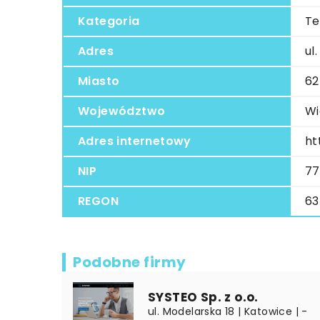
Kategoria
Te
Adres
ul
Miasto
62
Województwo
Wi
Adres internetowy
ht
NIP
77
REGON
63
Podobne firmy
SYSTEO Sp. z o.o.
ul. Modelarska 18 | Katowice | -