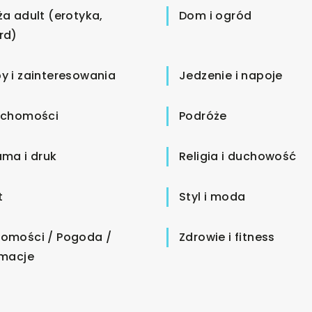
ża adult (erotyka,
Dom i ogród
rd)
y i zainteresowania
Jedzenie i napoje
uchomości
Podróże
ama i druk
Religia i duchowość
t
Styl i moda
omości / Pogoda /
Zdrowie i fitness
rmacje