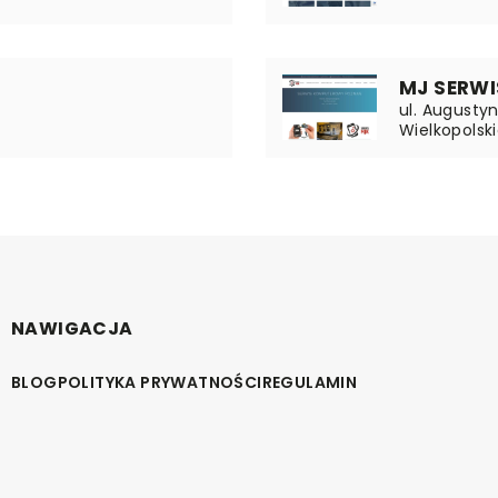
MJ SERWI
ul. Augusty
Wielkopolsk
NAWIGACJA
BLOG
POLITYKA PRYWATNOŚCI
REGULAMIN