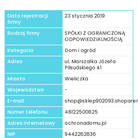
Data rejestracji
23 stycznia 2019
firmy
Rodzaj firmy
SPÓŁKI Z OGRANICZONĄ
ODPOWIEDZIALNOŚCIĄ
Kategoria
Dom i ogród
Adres
ul. Marszałka Józefa
Piłsudskiego 41
Miasto
Wieliczka
Województwo
-
E-mail
shop@sklep902093.shoparen
Numer telefonu
48122500825
Adres internetowy
ochronadomu.pl
NIP
9442262836