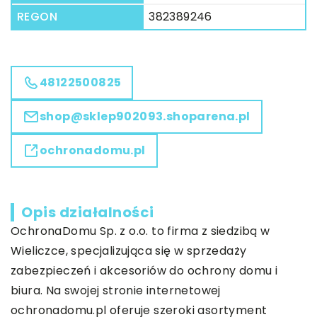
REGON
382389246
48122500825
shop@sklep902093.shoparena.pl
ochronadomu.pl
Opis działalności
OchronaDomu Sp. z o.o. to firma z siedzibą w
Wieliczce, specjalizująca się w sprzedaży
zabezpieczeń i akcesoriów do ochrony domu i
biura. Na swojej stronie internetowej
ochronadomu.pl oferuje szeroki asortyment