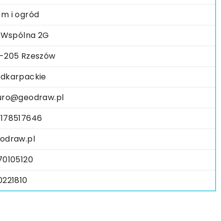
m i ogród
. Wspólna 2G
-205 Rzeszów
dkarpackie
uro@geodraw.pl
178517646
odraw.pl
70105120
0221810