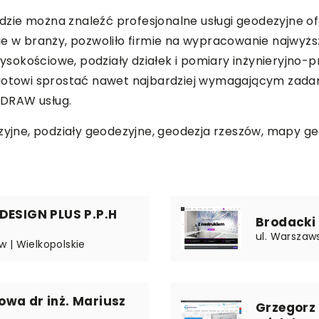
zie można znaleźć profesjonalne usługi geodezyjne o
ie w branży, pozwoliło firmie na wypracowanie najwyżs
okościowe, podziały działek i pomiary inżynieryjno-pr
 gotowi sprostać nawet najbardziej wymagającym zada
ODRAW usług.
zyjne, podziały geodezyjne, geodezja rzeszów,
mapy ge
DESIGN PLUS P.P.H
Brodacki
ul. Warszaw
 | Wielkopolskie
wa dr inż. Mariusz
Grzegorz