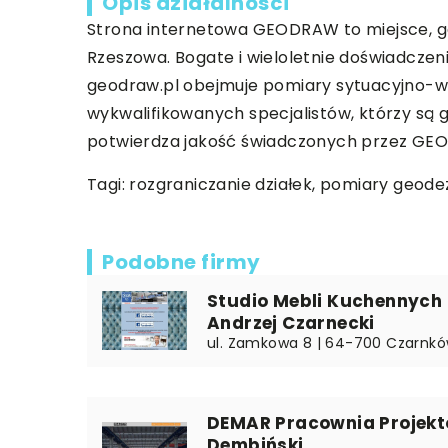
Opis działalności
Strona internetowa GEODRAW to miejsce, gd
Rzeszowa. Bogate i wieloletnie doświadczen
geodraw.pl obejmuje pomiary sytuacyjno-wys
wykwalifikowanych specjalistów, którzy są
potwierdza jakość świadczonych przez GE
Tagi: rozgraniczanie działek, pomiary geode
Podobne firmy
Studio Mebli Kuchennych 
Andrzej Czarnecki
ul. Zamkowa 8 | 64-700 Czarnków
DEMAR Pracownia Projekto
Dembiński