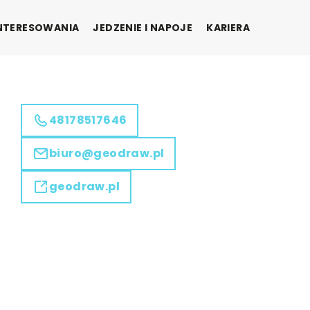
INTERESOWANIA
JEDZENIE I NAPOJE
KARIERA
48178517646
biuro@geodraw.pl
geodraw.pl