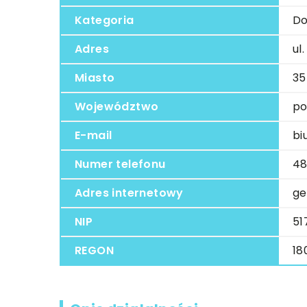
Kategoria
Do
Adres
ul
Miasto
35
Województwo
po
E-mail
bi
Numer telefonu
48
Adres internetowy
ge
NIP
51
REGON
18