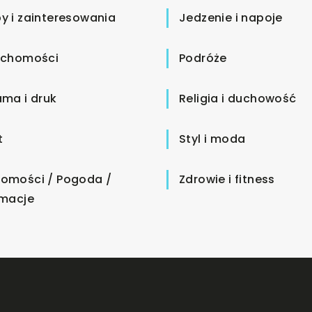
y i zainteresowania
Jedzenie i napoje
uchomości
Podróże
ama i druk
Religia i duchowość
t
Styl i moda
omości / Pogoda /
Zdrowie i fitness
rmacje