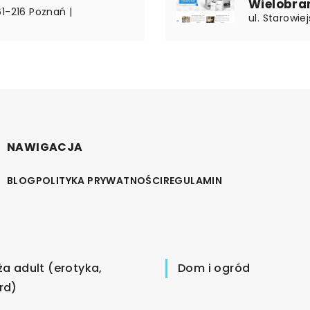
Wielobra
1-216 Poznań |
ul. Starowie
NAWIGACJA
BLOG
POLITYKA PRYWATNOŚCI
REGULAMIN
ża adult (erotyka,
Dom i ogród
rd)