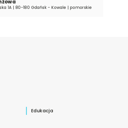
nżowa
jska 1A | 80-180 Gdańsk - Kowale | pomorskie
Edukacja