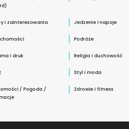
rd)
y i zainteresowania
Jedzenie i napoje
uchomości
Podróże
ama i druk
Religia i duchowość
t
Styl i moda
omości / Pogoda /
Zdrowie i fitness
rmacje