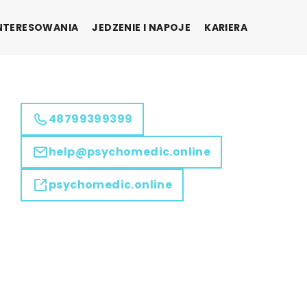
INTERESOWANIA
JEDZENIE I NAPOJE
KARIERA
48799399399
help@psychomedic.online
psychomedic.online