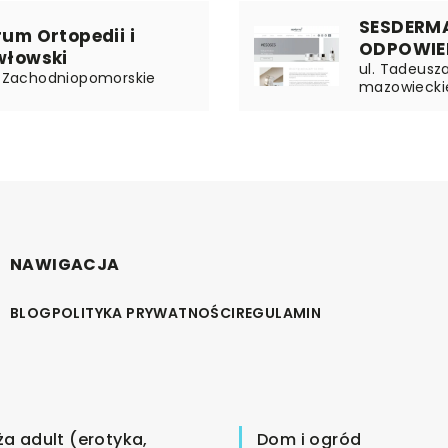
SESDERM
rum Ortopedii i
ODPOWIE
awłowski
ul. Tadeusza
 | Zachodniopomorskie
mazowiecki
NAWIGACJA
BLOG
POLITYKA PRYWATNOŚCI
REGULAMIN
ża adult (erotyka,
Dom i ogród