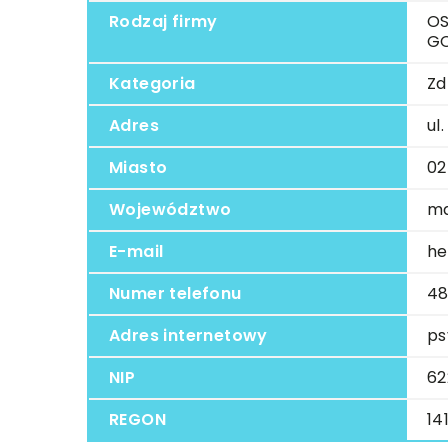
Rodzaj firmy
OS
G
Kategoria
Zd
Adres
ul
Miasto
02
Województwo
ma
E-mail
he
Numer telefonu
48
Adres internetowy
ps
NIP
62
REGON
14