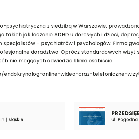
no-psychiatryczna z siedzibą w Warszawie, prowadzona 
 takich jak leczenie ADHD u dorosłych i dzieci, depres
h specjalistów – psychiatrów i psychologów. Firma gw
profesjonalne doradztwo. Oprócz standardowych wizyt 
sób nie mogących odwiedzić kliniki osobiście.
e/endokrynolog-online-wideo-oraz-telefoniczne-wizy
PRZEDSIĘ
n | śląskie
ul. Pogodna