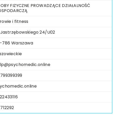
OBY FIZYCZNE PROWADZĄCE DZIAŁALNOŚĆ
OSPODARCZĄ
rowie i fitness
. Jastrzębowskiego 24/U02
-786 Warszawa
zowieckie
lp@psychomedic.online
799399399
ychomedic.online
22433116
1712292