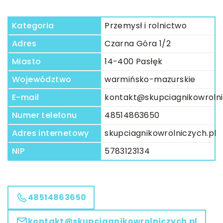
Kategoria
Przemysł i rolnictwo
Adres
Czarna Góra 1/2
Miasto
14-400 Pasłęk
Województwo
warmińsko-mazurskie
E-mail
kontakt@skupciagnikowrolni
Numer telefonu
48514863650
Adres internetowy
skupciagnikowrolniczych.pl
NIP
5783123134
48514863650
kontakt@skupciagnikowrolniczych.pl