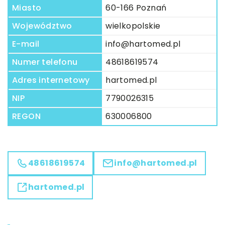
Miasto
60-166 Poznań
Województwo
wielkopolskie
E-mail
info@hartomed.pl
Numer telefonu
48618619574
Adres internetowy
hartomed.pl
NIP
7790026315
REGON
630006800
48618619574
info@hartomed.pl
hartomed.pl