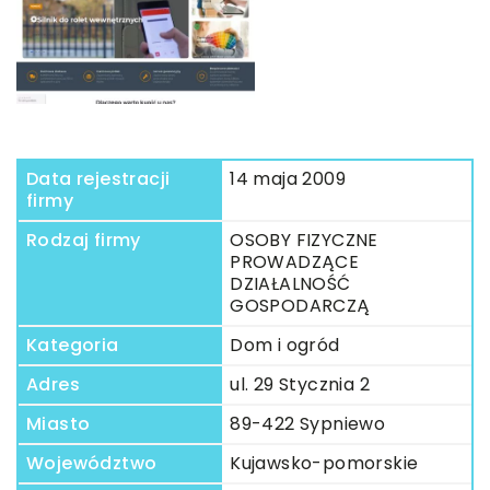
Data rejestracji
14 maja 2009
firmy
Rodzaj firmy
OSOBY FIZYCZNE
PROWADZĄCE
DZIAŁALNOŚĆ
GOSPODARCZĄ
Kategoria
Dom i ogród
Adres
ul. 29 Stycznia 2
Miasto
89-422 Sypniewo
Województwo
Kujawsko-pomorskie