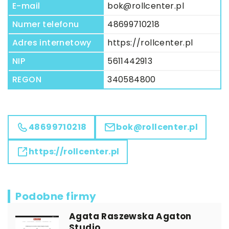
E-mail
bok@rollcenter.pl
Numer telefonu
48699710218
Adres internetowy
https://rollcenter.pl
NIP
5611442913
REGON
340584800
48699710218
bok@rollcenter.pl
https://rollcenter.pl
Podobne firmy
Agata Raszewska Agaton
Studio