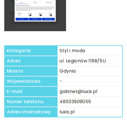
Kategoria
Styl i moda
Adres
ul. Legionów 119B/5U
Miasto
Gdynia
Województwo
-
E-mail
gabinet@luxis.pl
Numer telefonu
48533909055
Adres internetowy
luxis.pl