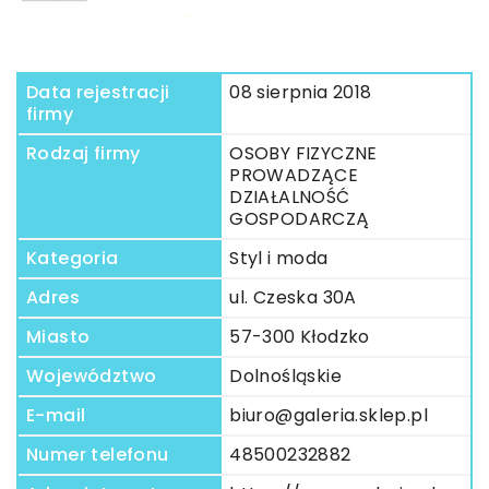
Data rejestracji
08 sierpnia 2018
firmy
Rodzaj firmy
OSOBY FIZYCZNE
PROWADZĄCE
DZIAŁALNOŚĆ
GOSPODARCZĄ
Kategoria
Styl i moda
Adres
ul. Czeska 30A
Miasto
57-300 Kłodzko
Województwo
Dolnośląskie
E-mail
biuro@galeria.sklep.pl
Numer telefonu
48500232882