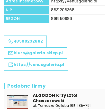
Adres internetowy
https://venusgaleria.pl
NIP
8831208368
REGON
891550986
48500232882
biuro@galeria.sklep.pl
https://venusgaleria.pl
Podobne firmy
ALGODON Krzysztof
Chaszczewski
ul. Tomasza Golloba 16B | 85-791