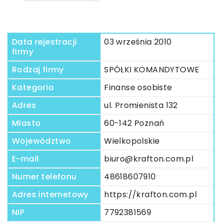
Data rejestracji
03 września 2010
firmy
Rodzaj firmy
SPÓŁKI KOMANDYTOWE
Kategoria
Finanse osobiste
Adres
ul. Promienista 132
Miasto
60-142 Poznań
Województwo
Wielkopolskie
E-mail
biuro@krafton.com.pl
Numer telefonu
48618607910
Adres internetowy
https://krafton.com.pl
NIP
7792381569