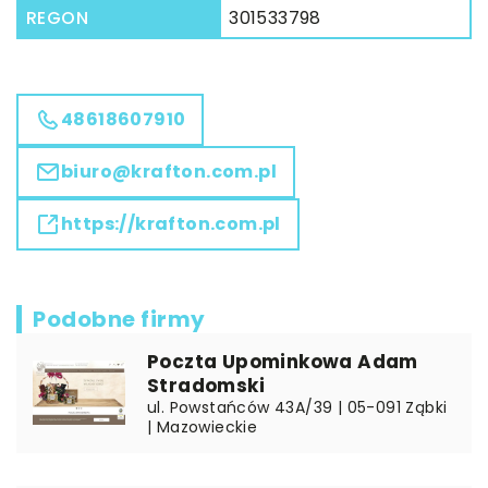
REGON
301533798
48618607910
biuro@krafton.com.pl
https://krafton.com.pl
Podobne firmy
Poczta Upominkowa Adam
Stradomski
ul. Powstańców 43A/39 | 05-091 Ząbki
| Mazowieckie