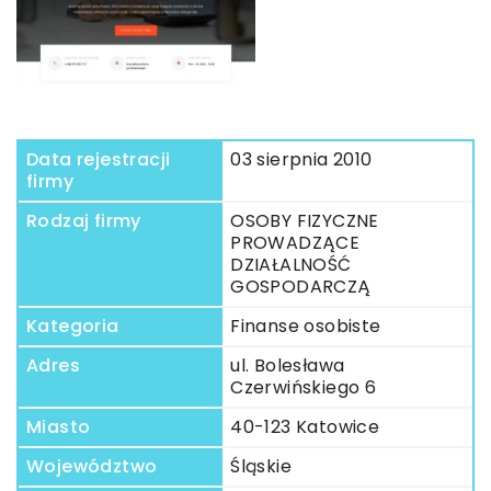
Data rejestracji
03 sierpnia 2010
firmy
Rodzaj firmy
OSOBY FIZYCZNE
PROWADZĄCE
DZIAŁALNOŚĆ
GOSPODARCZĄ
Kategoria
Finanse osobiste
Adres
ul. Bolesława
Czerwińskiego 6
Miasto
40-123 Katowice
Województwo
Śląskie