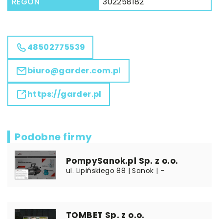
REGON
302258182
48502775539
biuro@garder.com.pl
https://garder.pl
Podobne firmy
PompySanok.pl Sp. z o.o.
ul. Lipińskiego 88 | Sanok | -
TOMBET Sp. z o.o.