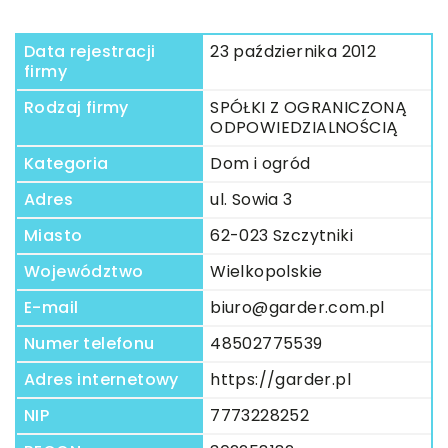
Data rejestracji
23 października 2012
firmy
Rodzaj firmy
SPÓŁKI Z OGRANICZONĄ
ODPOWIEDZIALNOŚCIĄ
Kategoria
Dom i ogród
Adres
ul. Sowia 3
Miasto
62-023 Szczytniki
Województwo
Wielkopolskie
E-mail
biuro@garder.com.pl
Numer telefonu
48502775539
Adres internetowy
https://garder.pl
NIP
7773228252