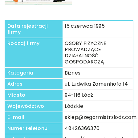
Data rejestracji
15 czerwca 1995
firmy
Rodzaj firmy
OSOBY FIZYCZNE
PROWADZĄCE
DZIAŁALNOŚĆ
GOSPODARCZĄ
Kategoria
Biznes
Adres
ul. Ludwika Zamenhofa 14
Miasto
94-116 Łódź
Województwo
Łódzkie
E-mail
sklep@zegarmistrzlodz.com.
Numer telefonu
48426366370