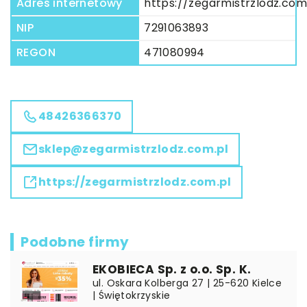
Adres internetowy
https://zegarmistrzlodz.com
NIP
7291063893
REGON
471080994
48426366370
sklep@zegarmistrzlodz.com.pl
https://zegarmistrzlodz.com.pl
Podobne firmy
EKOBIECA Sp. z o.o. Sp. K.
ul. Oskara Kolberga 27 | 25-620 Kielce
| Świętokrzyskie