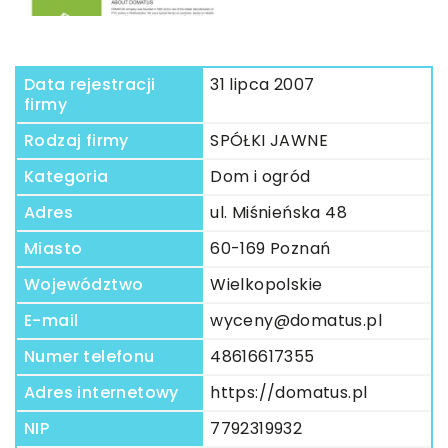
Data rejestracji
31 lipca 2007
firmy
Rodzaj firmy
SPÓŁKI JAWNE
Kategoria
Dom i ogród
Adres
ul. Miśnieńska 48
Miasto
60-169 Poznań
Województwo
Wielkopolskie
E-mail
wyceny@domatus.pl
Numer telefonu
48616617355
Adres internetowy
https://domatus.pl
NIP
7792319932