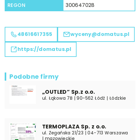
REGON
300647028
48616617355
wyceny@domatus.pl
https://domatus.pl
Podobne firmy
„OUTLED” Sp.z o.o.
ul. Łąkowa 7B | 90-562 Łódź | Łódzkie
TERMOPLAZA Sp. z o.o.
ul. Żegańska 21/23 | 04-713 Warszawa
| mazowieckie