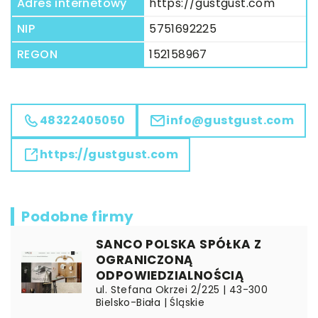
Adres internetowy
https://gustgust.com
NIP
5751692225
REGON
152158967
48322405050
info@gustgust.com
https://gustgust.com
Podobne firmy
SANCO POLSKA SPÓŁKA Z
OGRANICZONĄ
ODPOWIEDZIALNOŚCIĄ
ul. Stefana Okrzei 2/225 | 43-300
Bielsko-Biała | Śląskie