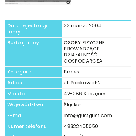
Data rejestracji
22 marca 2004
firmy
Rodzaj firmy
OSOBY FIZYCZNE
PROWADZĄCE
DZIAŁALNOŚĆ
GOSPODARCZĄ
Kategoria
Biznes
Adres
ul. Piaskowa 52
Miasto
42-286 Koszęcin
Województwo
Śląskie
E-mail
info@gustgust.com
Numer telefonu
48322405050