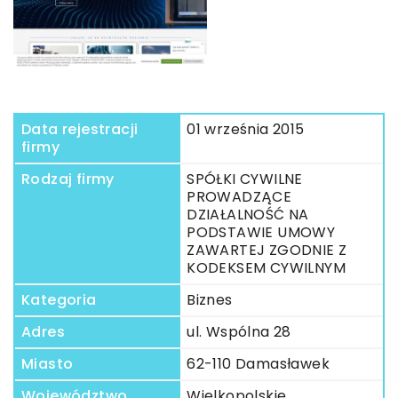
Data rejestracji
01 września 2015
firmy
Rodzaj firmy
SPÓŁKI CYWILNE
PROWADZĄCE
DZIAŁALNOŚĆ NA
PODSTAWIE UMOWY
ZAWARTEJ ZGODNIE Z
KODEKSEM CYWILNYM
Kategoria
Biznes
Adres
ul. Wspólna 28
Miasto
62-110 Damasławek
Województwo
Wielkopolskie