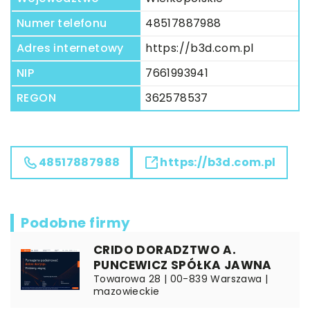
Numer telefonu
48517887988
Adres internetowy
https://b3d.com.pl
NIP
7661993941
REGON
362578537
48517887988
https://b3d.com.pl
Podobne firmy
CRIDO DORADZTWO A.
PUNCEWICZ SPÓŁKA JAWNA
Towarowa 28 | 00-839 Warszawa |
mazowieckie