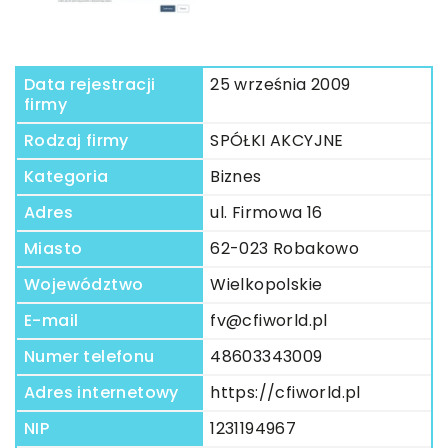
Data rejestracji
25 września 2009
firmy
Rodzaj firmy
SPÓŁKI AKCYJNE
Kategoria
Biznes
Adres
ul. Firmowa 16
Miasto
62-023 Robakowo
Województwo
Wielkopolskie
E-mail
fv@cfiworld.pl
Numer telefonu
48603343009
Adres internetowy
https://cfiworld.pl
NIP
1231194967