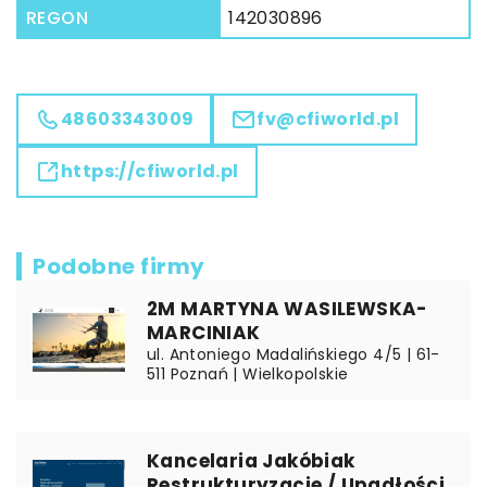
REGON
142030896
48603343009
fv@cfiworld.pl
https://cfiworld.pl
Podobne firmy
2M MARTYNA WASILEWSKA-
MARCINIAK
ul. Antoniego Madalińskiego 4/5 | 61-
511 Poznań | Wielkopolskie
Kancelaria Jakóbiak
Restrukturyzacje / Upadłości