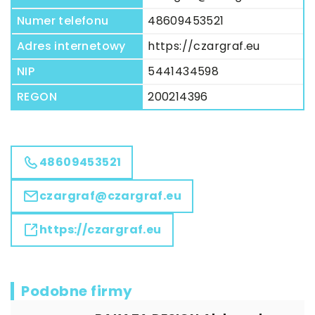
Numer telefonu
48609453521
Adres internetowy
https://czargraf.eu
NIP
5441434598
REGON
200214396
48609453521
czargraf@czargraf.eu
https://czargraf.eu
Podobne firmy