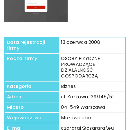
Data rejestracji
13 czerwca 2008
firmy
Rodzaj firmy
OSOBY FIZYCZNE
PROWADZĄCE
DZIAŁALNOŚĆ
GOSPODARCZĄ
Kategoria
Biznes
Adres
ul. Korkowa 139/145/51
Miasto
04-549 Warszawa
Województwo
Mazowieckie
E-mail
czargraf@czargraf.eu