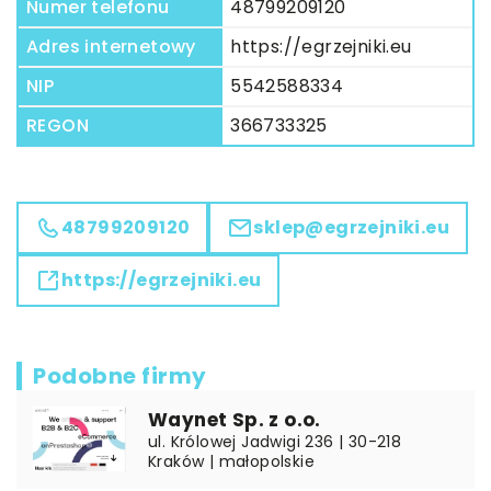
Numer telefonu
48799209120
Adres internetowy
https://egrzejniki.eu
NIP
5542588334
REGON
366733325
48799209120
sklep@egrzejniki.eu
https://egrzejniki.eu
Podobne firmy
Waynet Sp. z o.o.
ul. Królowej Jadwigi 236 | 30-218
Kraków | małopolskie