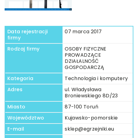
Data rejestracji
07 marca 2017
firmy
Rodzaj firmy
OSOBY FIZYCZNE
PROWADZĄCE
DZIAŁALNOŚĆ
GOSPODARCZĄ
Kategoria
Technologia i komputery
Adres
ul. Władysława
Broniewskiego 8D/23
Miasto
87-100 Toruń
Województwo
Kujawsko-pomorskie
E-mail
sklep@egrzejniki.eu