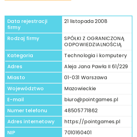
Data rejestracji
21 listopada 2008
firmy
Rodzaj firmy
SPÓŁKI Z OGRANICZONĄ
ODPOWIEDZIALNOŚCIĄ
Kategoria
Technologia i komputery
Adres
Aleja Jana Pawła II 61/229
Miasto
01-031 Warszawa
Województwo
Mazowieckie
E-mail
biuro@pointgames.pl
Numer telefonu
48505771862
Adres internetowy
https://pointgames.pl
NIP
7010160401