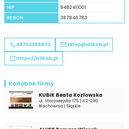
NIP
9482411001
REGON
387846783
48733366633
sklep@allkob.pl
https://allkob.pl
Podobne firmy
KUBIK Beata Kozłowska
ul. Starowiejska 175 | 42-290
Blachownia | Śląskie