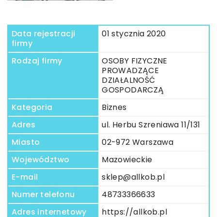
Data rejestracji
01 stycznia 2020
firmy
Rodzaj firmy
OSOBY FIZYCZNE
PROWADZĄCE
DZIAŁALNOŚĆ
GOSPODARCZĄ
Kategoria
Biznes
Adres
ul. Herbu Szreniawa 11/131
Miasto
02-972 Warszawa
Województwo
Mazowieckie
E-mail
sklep@allkob.pl
Numer telefonu
48733366633
Adres internetowy
https://allkob.pl