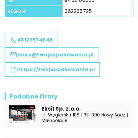
NIP
9452186025
REGON
362235725
48123574646
biuro@twojeopakowania.pl
https://twojeopakowania.pl
Podobne firmy
Eksil Sp. z.o.o.
ul. Węgierska 188 | 33-300 Nowy Sącz |
Małopolskie