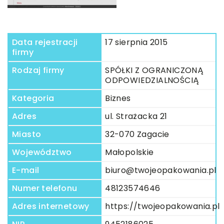
Data rejestracji
17 sierpnia 2015
firmy
Rodzaj firmy
SPÓŁKI Z OGRANICZONĄ
ODPOWIEDZIALNOŚCIĄ
Kategoria
Biznes
Adres
ul. Strażacka 21
Miasto
32-070 Zagacie
Województwo
Małopolskie
E-mail
biuro@twojeopakowania.pl
Numer telefonu
48123574646
Adres internetowy
https://twojeopakowania.pl