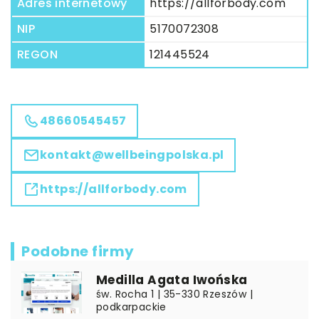
Adres internetowy
https://allforbody.com
NIP
5170072308
REGON
121445524
48660545457
kontakt@wellbeingpolska.pl
https://allforbody.com
Podobne firmy
Medilla Agata Iwońska
św. Rocha 1 | 35-330 Rzeszów |
podkarpackie