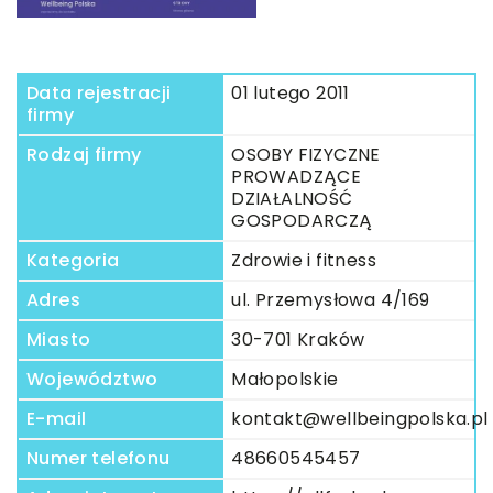
Data rejestracji
01 lutego 2011
firmy
Rodzaj firmy
OSOBY FIZYCZNE
PROWADZĄCE
DZIAŁALNOŚĆ
GOSPODARCZĄ
Kategoria
Zdrowie i fitness
Adres
ul. Przemysłowa 4/169
Miasto
30-701 Kraków
Województwo
Małopolskie
E-mail
kontakt@wellbeingpolska.pl
Numer telefonu
48660545457