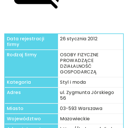
Data rejestracji
26 stycznia 2012
firmy
Rodzaj firmy
OSOBY FIZYCZNE
PROWADZĄCE
DZIAŁALNOŚĆ
GOSPODARCZĄ
Kategoria
Styl i moda
Adres
ul. Zygmunta Jórskiego
56
Miasto
03-593 Warszawa
Województwo
Mazowieckie