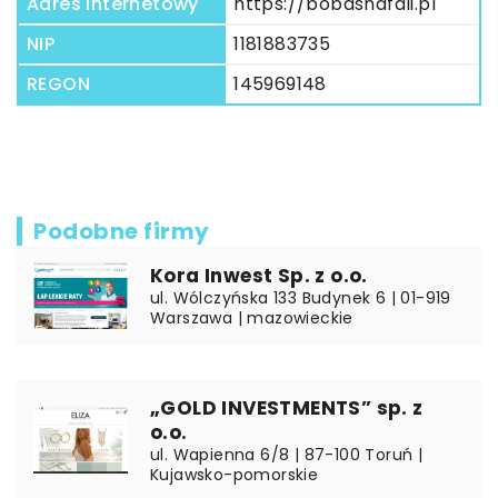
Adres internetowy
https://bobasnafali.pl
NIP
1181883735
REGON
145969148
Podobne firmy
Kora Inwest Sp. z o.o.
ul. Wólczyńska 133 Budynek 6 | 01-919
Warszawa | mazowieckie
„GOLD INVESTMENTS” sp. z
o.o.
ul. Wapienna 6/8 | 87-100 Toruń |
Kujawsko-pomorskie