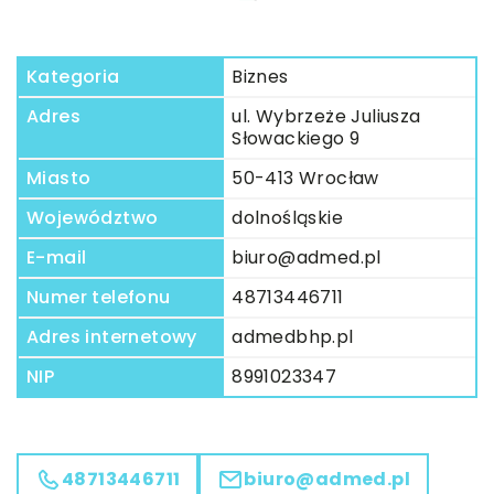
Kategoria
Biznes
Adres
ul. Wybrzeże Juliusza
Słowackiego 9
Miasto
50-413 Wrocław
Województwo
dolnośląskie
E-mail
biuro@admed.pl
Numer telefonu
48713446711
Adres internetowy
admedbhp.pl
NIP
8991023347
48713446711
biuro@admed.pl