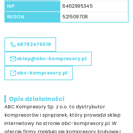
NIP
6462995345
REGON
521509708
48792475019
sklep@abc-kompresory.pl
abc-kompresory.pl
Opis działalności
ABC Kompresory Sp. z o.o. to dystrybutor
kompresorów i sprężarek, który prowadzi sklep
internetowy na stronie abc-kompresory.pl. W
ofercie firmy znajdują się kompresory śrubowe i