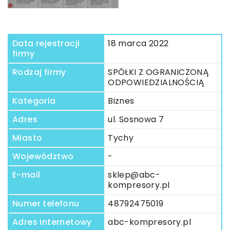
Data rejestracji
18 marca 2022
firmy
Rodzaj firmy
SPÓŁKI Z OGRANICZONĄ
ODPOWIEDZIALNOŚCIĄ
Kategoria
Biznes
Adres
ul. Sosnowa 7
Miasto
Tychy
Województwo
-
E-mail
sklep@abc-
kompresory.pl
Numer telefonu
48792475019
Adres internetowy
abc-kompresory.pl