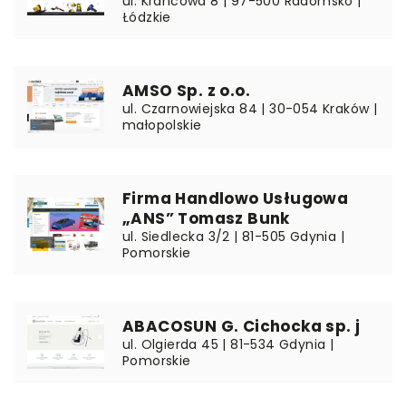
ul. Krańcowa 8 | 97-500 Radomsko |
Łódzkie
AMSO Sp. z o.o.
ul. Czarnowiejska 84 | 30-054 Kraków |
małopolskie
Firma Handlowo Usługowa
„ANS” Tomasz Bunk
ul. Siedlecka 3/2 | 81-505 Gdynia |
Pomorskie
ABACOSUN G. Cichocka sp. j
ul. Olgierda 45 | 81-534 Gdynia |
Pomorskie