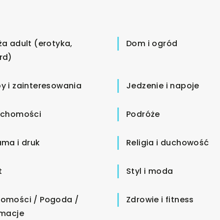
ża adult (erotyka,
Dom i ogród
rd)
y i zainteresowania
Jedzenie i napoje
uchomości
Podróże
ama i druk
Religia i duchowość
t
Styl i moda
omości / Pogoda /
Zdrowie i fitness
rmacje