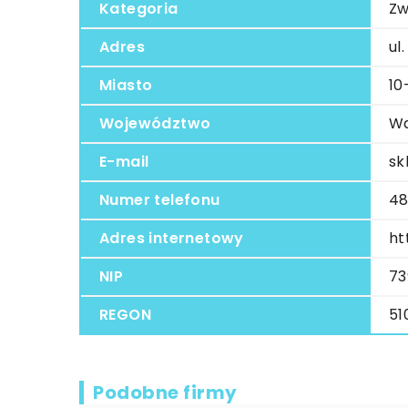
Kategoria
Zw
Adres
ul
Miasto
10
Województwo
Wa
E-mail
sk
Numer telefonu
48
Adres internetowy
ht
NIP
73
REGON
51
Podobne firmy