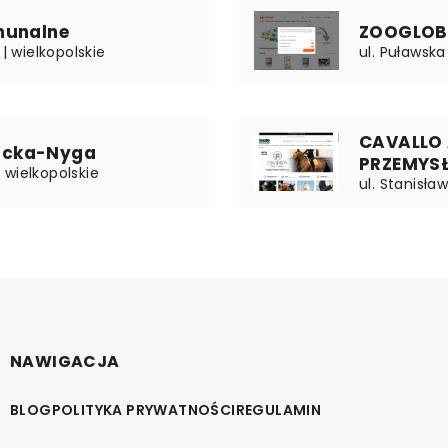
munalne
ZOOGLOBE 
| wielkopolskie
ul. Puławsk
CAVALLO
bicka-Nyga
PRZEMYS
 wielkopolskie
ul. Stanisła
NAWIGACJA
BLOG
POLITYKA PRYWATNOŚCI
REGULAMIN