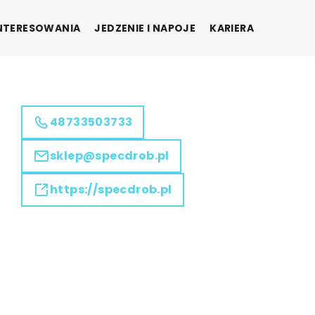
INTERESOWANIA
JEDZENIE I NAPOJE
KARIERA
48733503733
sklep@specdrob.pl
https://specdrob.pl