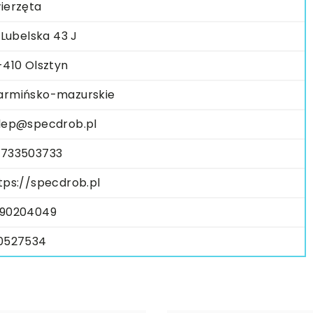
ierzęta
. Lubelska 43 J
-410 Olsztyn
rmińsko-mazurskie
lep@specdrob.pl
733503733
tps://specdrob.pl
90204049
0527534