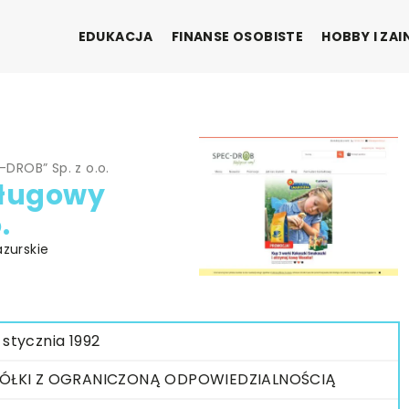
EDUKACJA
FINANSE OSOBISTE
HOBBY I ZA
DROB” Sp. z o.o.
ługowy
.
azurskie
 stycznia 1992
ÓŁKI Z OGRANICZONĄ ODPOWIEDZIALNOŚCIĄ