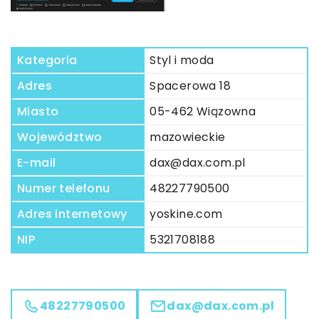
Kategoria
Styl i moda
Adres
Spacerowa 18
Miasto
05-462 Wiązowna
Województwo
mazowieckie
E-mail
dax@dax.com.pl
Numer telefonu
48227790500
Adres internetowy
yoskine.com
NIP
5321708188
48227790500
dax@dax.com.pl