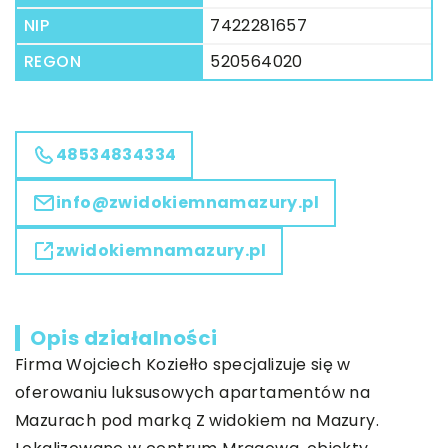
NIP
7422281657
REGON
520564020
48534834334
info@zwidokiemnamazury.pl
zwidokiemnamazury.pl
Opis działalności
Firma Wojciech Koziełło specjalizuje się w
oferowaniu luksusowych apartamentów na
Mazurach pod marką Z widokiem na Mazury.