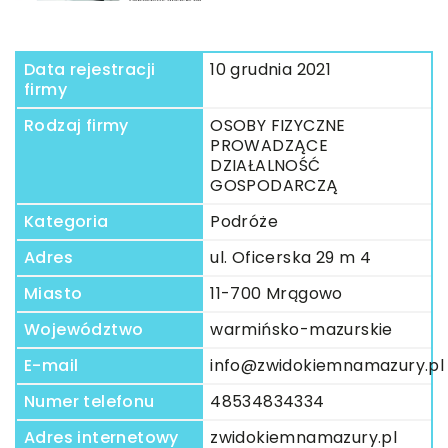
Data rejestracji
10 grudnia 2021
firmy
Rodzaj firmy
OSOBY FIZYCZNE
PROWADZĄCE
DZIAŁALNOŚĆ
GOSPODARCZĄ
Kategoria
Podróże
Adres
ul. Oficerska 29 m 4
Miasto
11-700 Mrągowo
Województwo
warmińsko-mazurskie
E-mail
info@zwidokiemnamazury.pl
Numer telefonu
48534834334
Adres internetowy
zwidokiemnamazury.pl