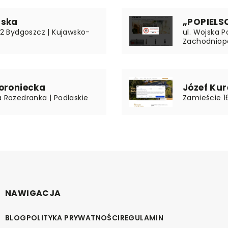
ńska
„POPIELSC
092 Bydgoszcz | Kujawsko-
ul. Wojska P
Zachodniop
oroniecka
Józef Kur
a Rozedranka | Podlaskie
Zamieście 1
NAWIGACJA
BLOG
POLITYKA PRYWATNOŚCI
REGULAMIN