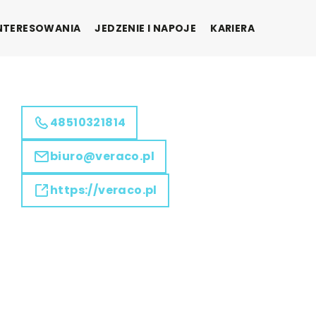
INTERESOWANIA
JEDZENIE I NAPOJE
KARIERA
48510321814
biuro@veraco.pl
https://veraco.pl