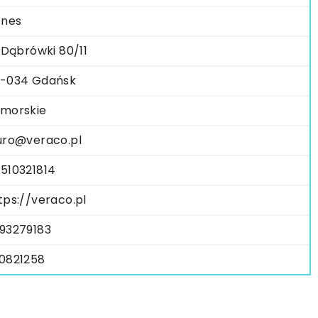
znes
. Dąbrówki 80/11
-034 Gdańsk
morskie
uro@veraco.pl
510321814
tps://veraco.pl
93279183
0821258