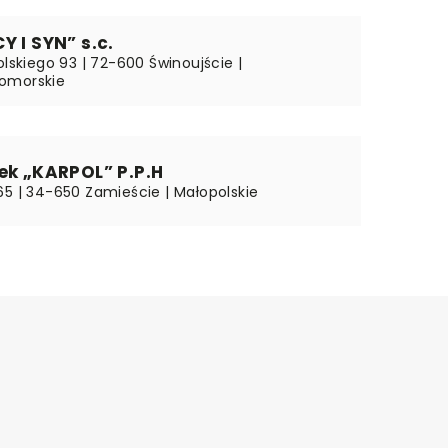
Y I SYN” s.c.
olskiego 93 | 72-600 Świnoujście |
omorskie
ek „KARPOL” P.P.H
65 | 34-650 Zamieście | Małopolskie