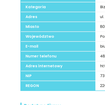
Kategoria
Bi
Adres
ul
Miasto
80
Województwo
Po
E-mail
bi
Numer telefonu
48
Adres internetowy
ht
NIP
73
REGON
22