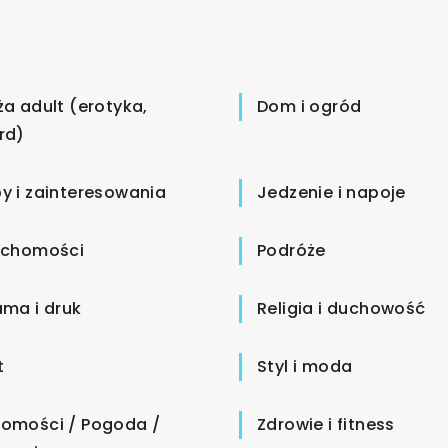
ża adult (erotyka,
Dom i ogród
rd)
y i zainteresowania
Jedzenie i napoje
uchomości
Podróże
ama i druk
Religia i duchowość
t
Styl i moda
omości / Pogoda /
Zdrowie i fitness