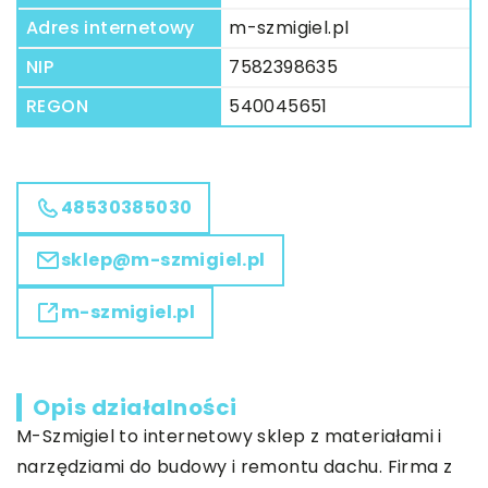
Adres internetowy
m-szmigiel.pl
NIP
7582398635
REGON
540045651
48530385030
sklep@m-szmigiel.pl
m-szmigiel.pl
Opis działalności
M-Szmigiel to internetowy sklep z materiałami i
narzędziami do budowy i remontu dachu. Firma z