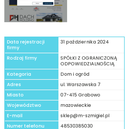
Data rejestracji
31 października 2024
firmy
Rodzaj firmy
SPÓŁKI Z OGRANICZONĄ
ODPOWIEDZIALNOŚCIĄ
Kategoria
Dom i ogród
Adres
ul. Warszawska 7
Miasto
07-415 Grabowo
Województwo
mazowieckie
E-mail
sklep@m-szmigiel.pl
Numer telefonu
48530385030