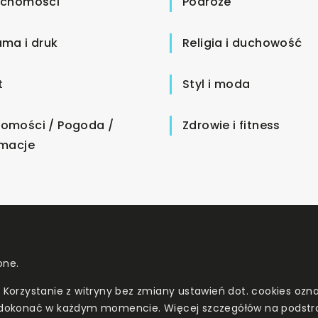
uchomości
Podróże
ama i druk
Religia i duchowość
t
Styl i moda
omości / Pogoda /
Zdrowie i fitness
rmacje
one.
. Korzystanie z witryny bez zmiany ustawień dot. cookies o
dokonać w każdym momencie. Więcej szczegółów na podstr