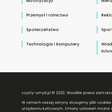
Motoryzacja
Nier
Przemysł i rolnictwo
Rekl
Społeczeństwo
Spor
Technologia i komputery
Wiad
Info
czysty-umysl.pl © 2023. Wszelkie prawa zastrzeż
W ramach naszej witryny stosujemy pliki cookies
urządzeniu końcowym. Zmiany ustawień można 