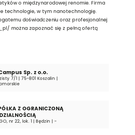
smetyków o międzynarodowej renomie. Firma
sze technologie, w tym nanotechnologię.
bogatemu doświadczeniu oraz profesjonalnej
_pl/
można zapoznać się z pełną ofertą
Campus Sp. z o.o.
isty 7/1 | 75-801 Koszalin |
omorskie
PÓŁKA Z OGRANICZONĄ
DZIALNOŚCIĄ
GO, nr 22, lok. 1 | Będzin | -