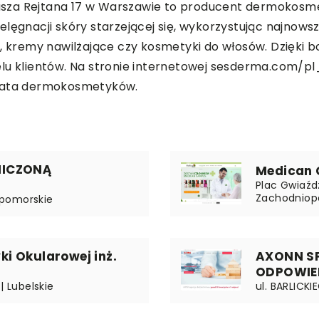
adeusza Rejtana 17 w Warszawie to producent dermoko
elęgnacji skóry starzejącej się, wykorzystując najnow
i, kremy nawilżające czy kosmetyki do włosów. Dzięki 
lu klientów. Na stronie internetowej
sesderma.com/pl
wiata dermokosmetyków.
NICZONĄ
Medican 
Plac Gwiaźdz
Zachodniop
| pomorskie
i Okularowej inż.
AXONN S
ODPOWIE
| Lubelskie
ul. BARLICKIE