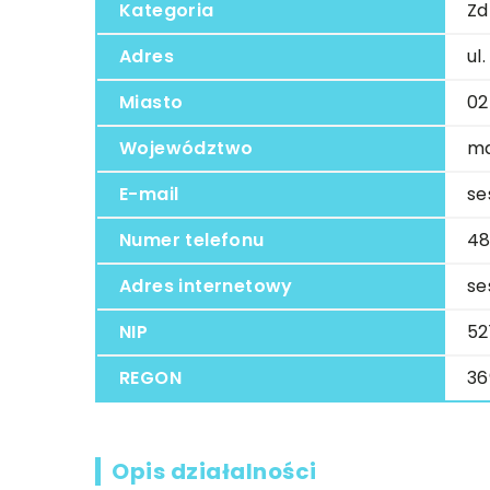
Kategoria
Zd
Adres
ul
Miasto
02
Województwo
ma
E-mail
se
Numer telefonu
48
Adres internetowy
se
NIP
52
REGON
36
Opis działalności