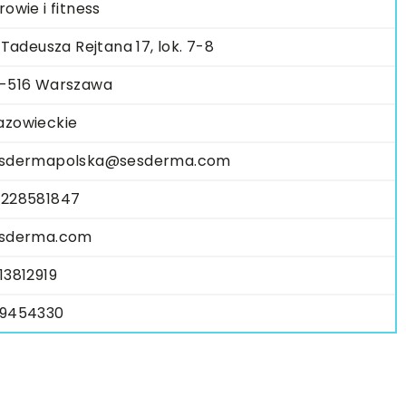
rowie i fitness
. Tadeusza Rejtana 17, lok. 7-8
-516 Warszawa
zowieckie
sdermapolska@sesderma.com
228581847
sderma.com
13812919
9454330