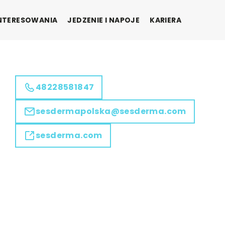
INTERESOWANIA
JEDZENIE I NAPOJE
KARIERA
48228581847
sesdermapolska@sesderma.com
sesderma.com