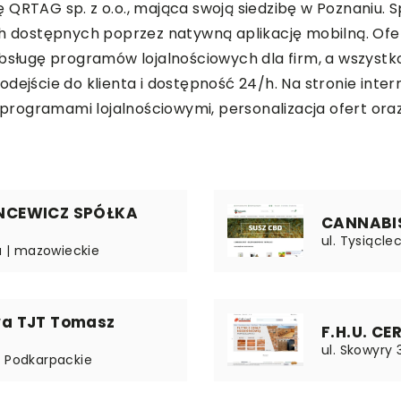
QRTAG sp. z o.o., mająca swoją siedzibę w Poznaniu. Sp
dostępnych poprzez natywną aplikację mobilną. Ofer
obsługę programów lojalnościowych dla firm, a wszystk
ejście do klienta i dostępność 24/h. Na stronie intern
ogramami lojalnościowymi, personalizacja ofert oraz s
NCEWICZ SPÓŁKA
CANNABIS 
ul. Tysiącle
 | mazowieckie
a TJT Tomasz
F.H.U. C
ul. Skowyry
| Podkarpackie