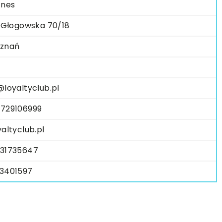
znes
. Głogowska 70/18
znań
@loyaltyclub.pl
729106999
yaltyclub.pl
31735647
3401597