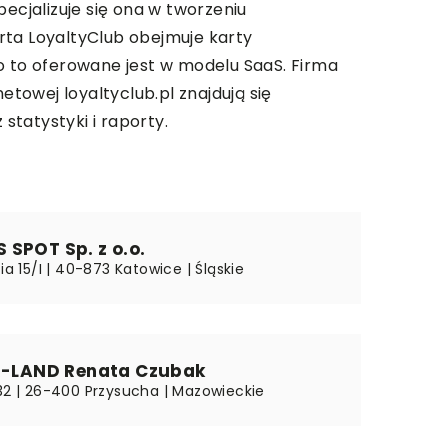
ecjalizuje się ona w tworzeniu
ta LoyaltyClub obejmuje karty
o to oferowane jest w modelu SaaS. Firma
etowej loyaltyclub.pl znajdują się
tatystyki i raporty.
SPOT Sp. z o.o.
cia 15/I | 40-873 Katowice | Śląskie
ER-LAND Renata Czubak
 32 | 26-400 Przysucha | Mazowieckie