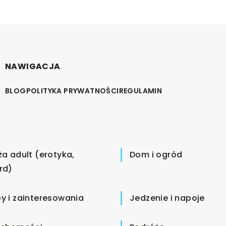
NAWIGACJA
BLOG
POLITYKA PRYWATNOŚCI
REGULAMIN
ża adult (erotyka,
Dom i ogród
rd)
y i zainteresowania
Jedzenie i napoje