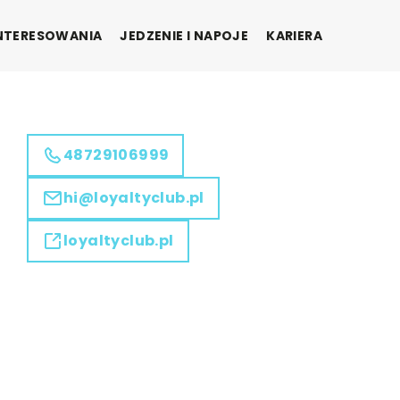
INTERESOWANIA
JEDZENIE I NAPOJE
KARIERA
48729106999
hi@loyaltyclub.pl
loyaltyclub.pl