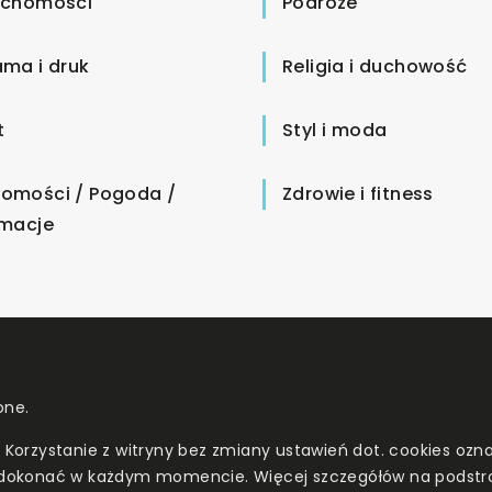
uchomości
Podróże
ama i druk
Religia i duchowość
t
Styl i moda
omości / Pogoda /
Zdrowie i fitness
rmacje
one.
. Korzystanie z witryny bez zmiany ustawień dot. cookies o
dokonać w każdym momencie. Więcej szczegółów na podstr