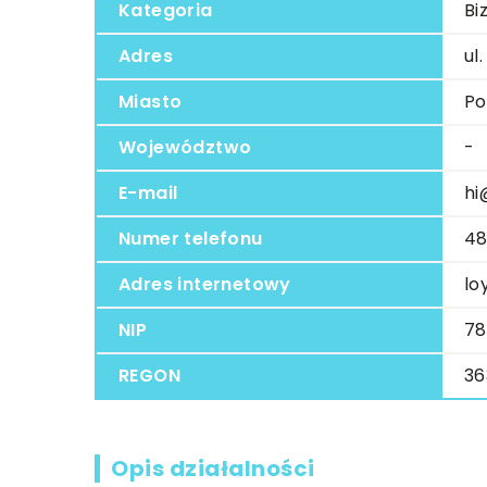
Kategoria
Bi
Adres
ul
Miasto
Po
Województwo
-
E-mail
hi
Numer telefonu
48
Adres internetowy
lo
NIP
78
REGON
36
Opis działalności