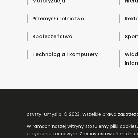
Motoryzacja
Nier
Przemysł i rolnictwo
Rekl
Społeczeństwo
Spor
Technologia i komputery
Wiad
Info
czysty-umysl.pl © 2023. Wszelkie prawa zastrzeż
W ramach naszej witryny stosujemy pliki cookies
urządzeniu końcowym. Zmiany ustawień można 