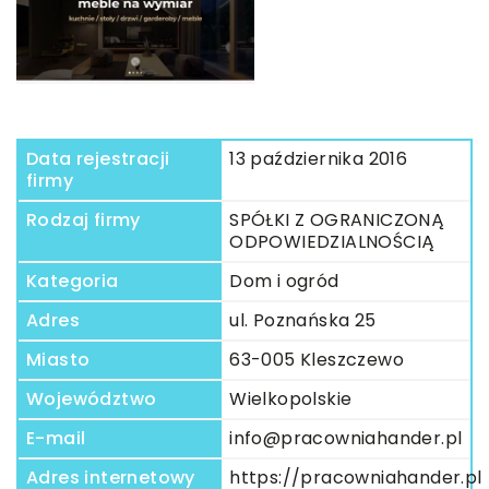
Data rejestracji
13 października 2016
firmy
Rodzaj firmy
SPÓŁKI Z OGRANICZONĄ
ODPOWIEDZIALNOŚCIĄ
Kategoria
Dom i ogród
Adres
ul. Poznańska 25
Miasto
63-005 Kleszczewo
Województwo
Wielkopolskie
E-mail
info@pracowniahander.pl
Adres internetowy
https://pracowniahander.pl