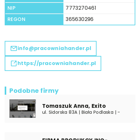
NIP
7773270461
REGON
365630296
info@pracowniahander.pl
https://pracowniahander.pl
Podobne firmy
Tomaszuk Anna, Exito
ul. Sidorska 83A | Biała Podlaska | -