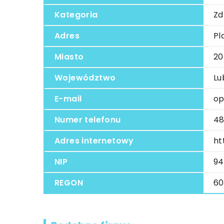
Kategoria
Zd
Adres
Pl
Miasto
20
Województwo
Lu
E-mail
op
Numer telefonu
48
Adres internetowy
ht
NIP
94
REGON
60