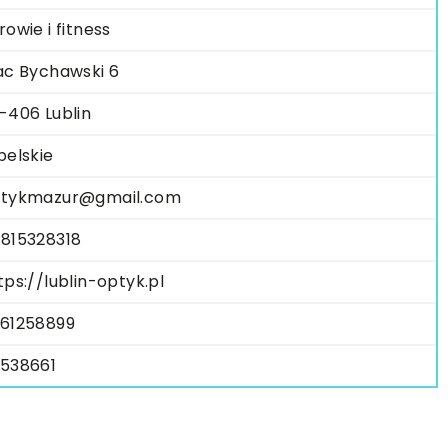
rowie i fitness
ac Bychawski 6
-406 Lublin
belskie
tykmazur@gmail.com
815328318
tps://lublin-optyk.pl
61258899
538661