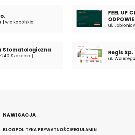
FEEL UP 
o.
ODPOWIE
 | wielkopolskie
ul. Jabłonio
a Stomatologiczna
Regis Sp. 
-240 Szczecin |
ul. Walereg
NAWIGACJA
BLOG
POLITYKA PRYWATNOŚCI
REGULAMIN