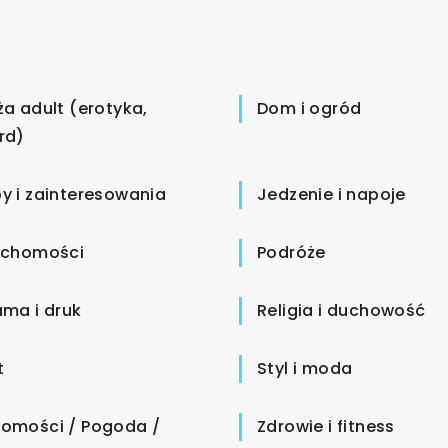
ża adult (erotyka,
Dom i ogród
rd)
y i zainteresowania
Jedzenie i napoje
uchomości
Podróże
ama i druk
Religia i duchowość
t
Styl i moda
omości / Pogoda /
Zdrowie i fitness