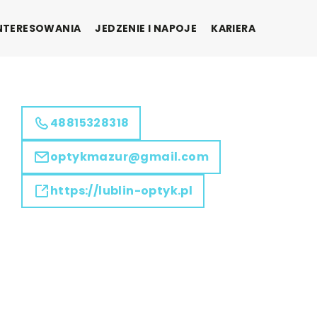
INTERESOWANIA
JEDZENIE I NAPOJE
KARIERA
48815328318
optykmazur@gmail.com
https://lublin-optyk.pl