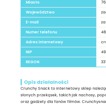
Miasto
76
Województwo
za
E-mail
za
Numer telefonu
48
Adres internetowy
cr
NIP
49
REGON
33
Opis działalności
Crunchy Snack to internetowy sklep należący 
słonych przekąsek, takich jak nachosy, pop
oraz gadżety dla fanów filmów. Crunchysnac