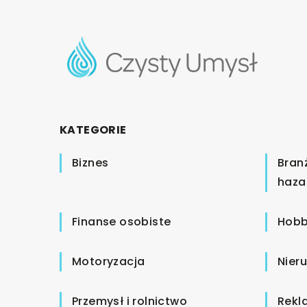
KATEGORIE
Biznes
Bran
haza
Finanse osobiste
Hobb
Motoryzacja
Nier
Przemysł i rolnictwo
Rekl