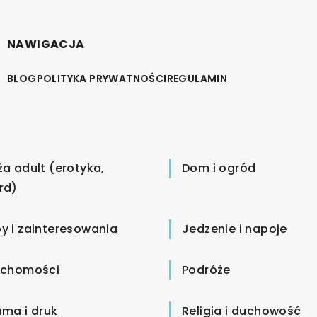
NAWIGACJA
BLOG
POLITYKA PRYWATNOŚCI
REGULAMIN
ża adult (erotyka,
Dom i ogród
rd)
y i zainteresowania
Jedzenie i napoje
uchomości
Podróże
ama i druk
Religia i duchowość