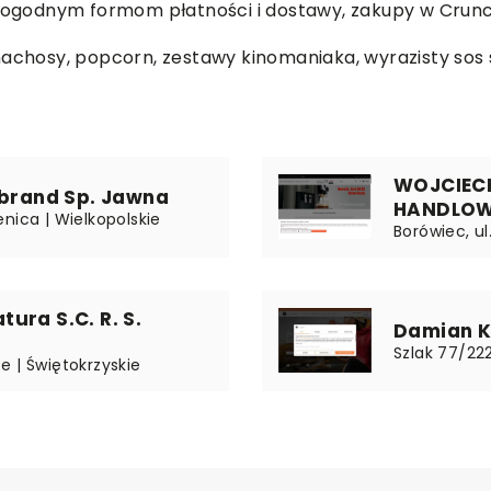
z dogodnym formom płatności i dostawy, zakupy w Cru
 nachosy, popcorn, zestawy kinomaniaka,
wyrazisty so
WOJCIECH
ebrand Sp. Jawna
HANDLOW
nica | Wielkopolskie
Borówiec, ul
ura S.C. R. S.
Damian Ka
Szlak 77/222
e | Świętokrzyskie