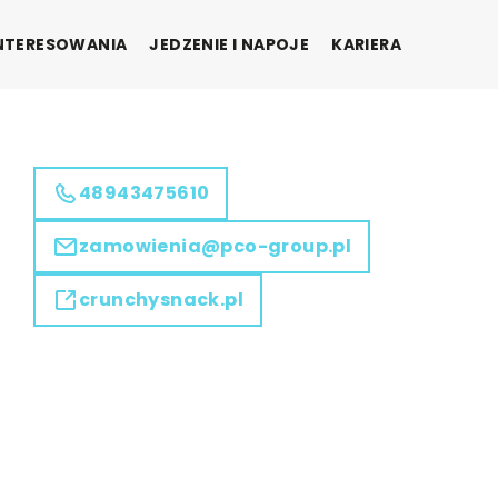
INTERESOWANIA
JEDZENIE I NAPOJE
KARIERA
48943475610
zamowienia@pco-group.pl
crunchysnack.pl