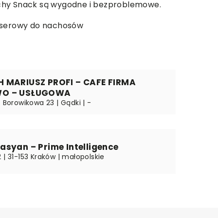
nchy Snack są wygodne i bezproblemowe.
s serowy do nachosów
 MARIUSZ PROFI – CAFE FIRMA
O – USŁUGOWA
. Borowikowa 23 | Gądki | -
syan – Prime Intelligence
 | 31-153 Kraków | małopolskie