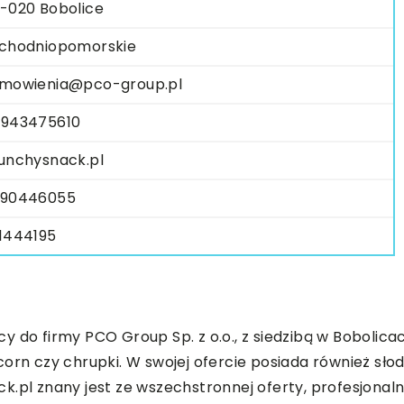
-020 Bobolice
chodniopomorskie
mowienia@pco-group.pl
943475610
unchysnack.pl
90446055
1444195
do firmy PCO Group Sp. z o.o., z siedzibą w Bobolicach
corn czy chrupki. W swojej ofercie posiada również sł
k.pl znany jest ze wszechstronnej oferty, profesjona