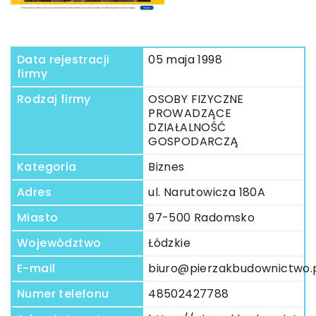
Data rejestracji
05 maja 1998
firmy
Rodzaj firmy
OSOBY FIZYCZNE
PROWADZĄCE
DZIAŁALNOŚĆ
GOSPODARCZĄ
Kategoria
Biznes
Adres
ul. Narutowicza 180A
Miasto
97-500 Radomsko
Województwo
Łódzkie
E-mail
biuro@pierzakbudownictwo.
Numer telefonu
48502427788