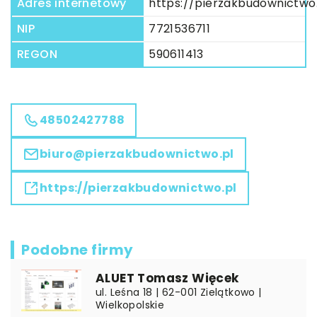
Adres internetowy
https://pierzakbudownictwo
NIP
7721536711
REGON
590611413
48502427788
biuro@pierzakbudownictwo.pl
https://pierzakbudownictwo.pl
Podobne firmy
ALUET Tomasz Więcek
ul. Leśna 18 | 62-001 Zielątkowo |
Wielkopolskie