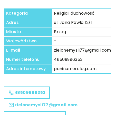
Kategoria
Religia i duchowość
Adres
ul. Jana Pawła 12/1
Miasto
Brzeg
Województwo
-
E-mail
zielonemysli77@gmail.com
Numer telefonu
48509986353
Adres internetowy
paninumerolog.com
48509986353
zielonemysli77@gmail.com