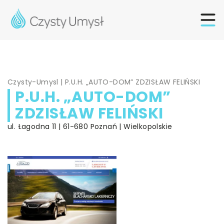
Czysty-Umysl
|
P.U.H. „AUTO-DOM” ZDZISŁAW FELIŃSKI
P.U.H. „AUTO-DOM”
ZDZISŁAW FELIŃSKI
ul. Łagodna 11 | 61-680 Poznań | Wielkopolskie