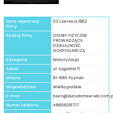
Data rejestracji
03 czerwca 1982
firmy
Rodzaj firmy
OSOBY FIZYCZNE
PROWADZĄCE
DZIAŁALNOŚĆ
GOSPODARCZĄ
Kategoria
Motoryzacja
Adres
ul. Łagodna 11
Miasto
61-680 Poznań
Województwo
Wielkopolskie
E-mail
biuro@autodomserwis.com.p
Numer telefonu
48606291717