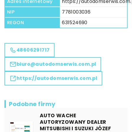
Adres internetowy
https://autodomserwis.com.
NIP
7781003036
REGON
631524690
48606291717
biuro@autodomserwis.com.pl
https://autodomserwis.com.pl
Podobne firmy
AUTO WACHE
AUTORYZOWANY DEALER
MITSUBISHI I SUZUKI JÓZEF